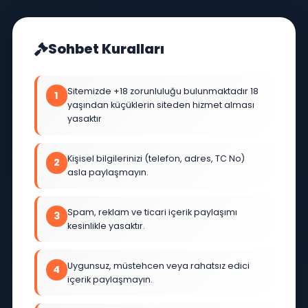
Odalarına Gimesi Yasaktır. YÖNETİM.
+
SohbetEderiz.Com
#Sohbet Odası
Sohbet Kuralları
Sitemizde +18 zorunluluğu bulunmaktadır 18
1
yaşından küçüklerin siteden hizmet alması
yasaktır
Kişisel bilgilerinizi (telefon, adres, TC No)
2
asla paylaşmayın.