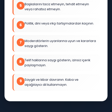
Spam, reklam ve ticari içerik paylaşımı
3
kesinlikle yasaktır.
Uygunsuz, müstehcen veya rahatsız edici
4
içerik paylaşmayın.
Başkalarını taciz etmeyin, tehdit etmeyin
5
veya rahatsız etmeyin.
Politik, dini veya ırkçı tartışmalardan kaçının.
6
Moderatörlerin uyarılarına uyun ve kararlara
7
saygı gösterin.