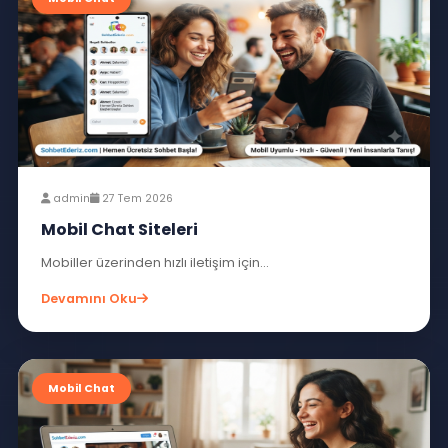
admin
29 Tem 2026
Sohbet Muhabbet
Sohbet muhabbet siteleri, İnternetin hayatımıza...
Devamını Oku
Mobil Chat