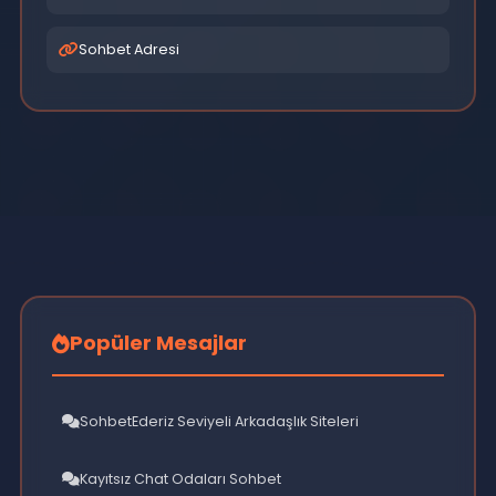
Etkileşim
Online sohbet platformları, sadece içerik tüketme
mekanları değil, aynı zamanda topluluk oluşturma ve
sosyal bağlar kurma alanlarıdır. Ortak ilgi alanlarına
sahip insanlar bir araya gelerek anlamlı ilişkiler
kurabilirler.
Etkinlikler ve Yarışmalar
Düzenli olarak organize edilen etkinlikler, yarışmalar ve
özel yayınlar, topluluğu bir arada tutar ve kullanıcı
bağlılığını artırır. DJ performansları, canlı konserler ve
interaktif oyunlar, platformu daha cazip hale getirir.
Kullanıcı Deneyimi ve Geri Bildirim
Başarılı bir platform, kullanıcı geri bildirimlerini dikkate alı
ve sürekli olarak kendini geliştirir. Kullanıcı deneyimini