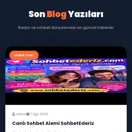
Telif haklarına saygı gösterin, izinsiz içerik
8
paylaşmayın.
Saygılı ve kibar davranın. Kaba ve
9
aşağılayıcı dil kullanmayın.
Son
Blog
Yazıları
Radyo ve sohbet dünyasından en güncel haberler