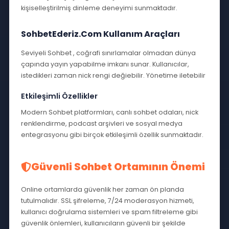
admin
24 Tem 2026
Mobil Sohbet Odaları
Hızlı ve pratik mobil sohbet...
Devamını Oku
1
2
Sonraki »
Popüler Etiketler