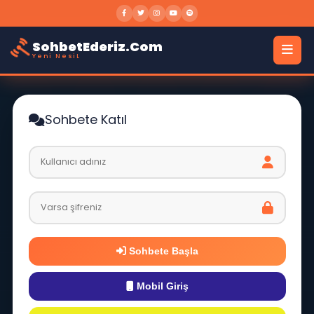
SohbetEderiz.Com
Yeni NesiL
Sohbete Katıl
Sohbete Başla