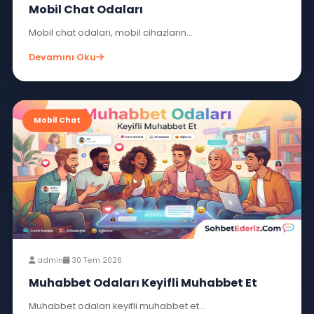
admin
1 Ağu 2026
Sohbet Ve Chat Sitesi
Merhaba sevgili okuyucular bugün sizlere,...
Devamını Oku
Mobil Chat