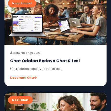
admin
5 Ağu 2026
Sohbet Siteleri Sınırsız Sohbet Yap
Sohbet siteleri sınırsız sohbet yap...
Devamını Oku
Mobil Sohbet