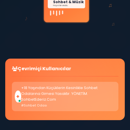
♪
Sohbet & Müzik
♫
Hepsi bir arada..
♪
♫
Çevrimiçi Kullanıcılar
+18 Yaşından Küçüklerin Kesinlikle Sohbet