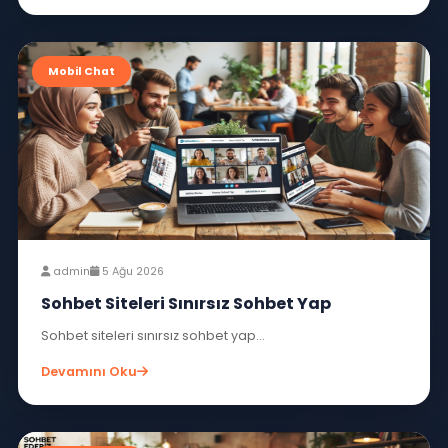
admin
6 Ağu 2026
Sohbet Odaları Ücretsiz Sohbet Et
Merhaba sevgili okurlar ve degerli...
Devamını Oku
Mobil Chat