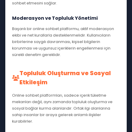
SohbetEderiz.Com Türkiye'nin Yeni Sohbet Adresi
Online Sohbet : Modern
Sohbet'in Geleceği
Online sohbet platformları ve internet, günümüzde
sosyal etkileşimin vazgeçilmez araçları haline gelmiştir.
Teknolojinin hızla gelişmesiyle birlikte, insanlar artık
dünyanın her yerinden anlık olarak iletişim kurabilmekte
sohbet edilebilinmektedir.
SohbetEderiz.Com un Yükselişi