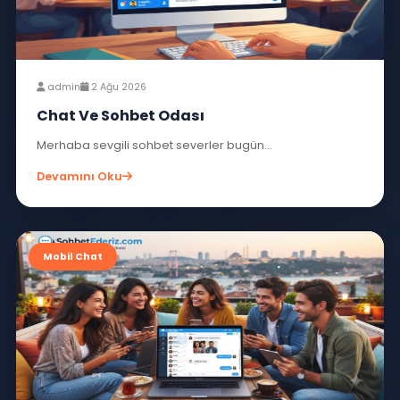
admin
3 Ağu 2026
Chat Siteleri Üyeliksiz Chat Odası
Merhaba sevgili okuyucular bugün sizlere...
Devamını Oku
Mobil Chat