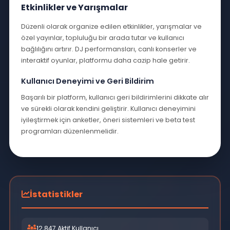
2025 yılı itibarıyla, geleneksel Sohbete doğru büyük bir
geçiş yaşanmaktadır. İnternet radyoları, kullanıcılara
sınırsız içerik çeşitliliği, etkileşimli özellikler ve
kişiselleştirilmiş dinleme deneyimi sunmaktadır.
SohbetEderiz.Com Kullanım Araçları
Seviyeli Sohbet , coğrafi sınırlamalar olmadan dünya
çapında yayın yapabilme imkanı sunar. Kullanıcılar,
istedikleri zaman nick rengi değiebilir. Yönetime iletebilir
Etkileşimli Özellikler
Modern Sohbet platformları, canlı sohbet odaları, nick
renklendirme, podcast arşivleri ve sosyal medya
entegrasyonu gibi birçok etkileşimli özellik sunmaktadır.