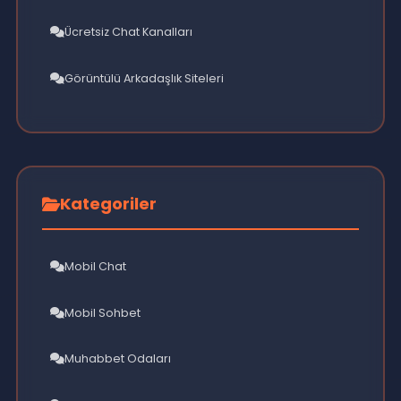
iyileştirmek için anketler, öneri sistemleri ve beta test
programları düzenlenmelidir.
İstatistikler
12,847 Aktif Kullanıcı
Eğlenceli Sohbet
156 Aktif Oda
Seviyeli Sohbet