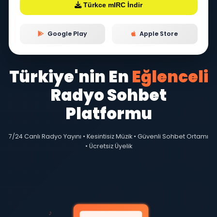
Mobil Giriş
Türkce mIRC İndir
Google Play
Apple Store
Türkiye'nin En
Eğlence
Radyo Sohbet
Platformu
7/24 Canlı Radyo Yayını • Kesintisiz Müzik • Güvenli Sohbet O
• Ücretsiz Üyelik