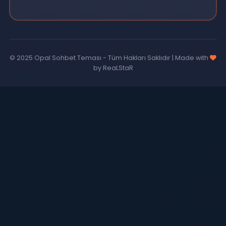
SohbetEderiz.Com
Türkiye'nin en eğlenceli ve güvenilir online radyo
sohbet platformu. 7/24 canlı yayın, kesintisiz müzik ve
sıcak sohbet ortamı.
Hızlı Linkler
Anasayfa
Chat Odaları
Chat Siteleri